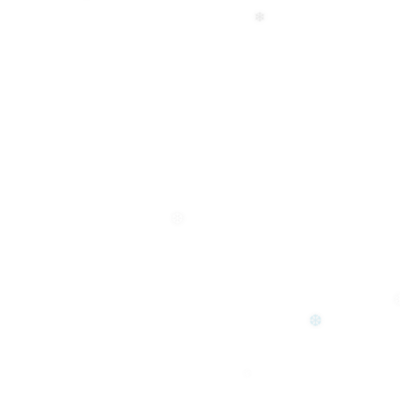
❄
❆
❄
❆