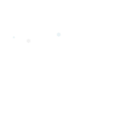
❆
❄
❄
❅
❆