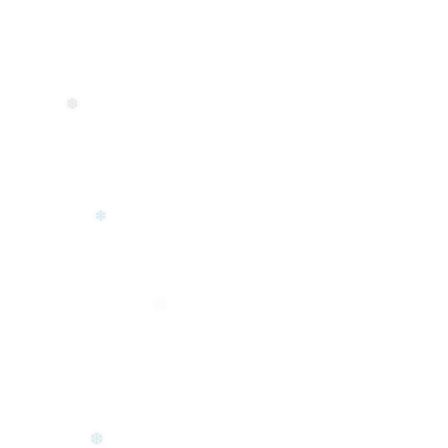
❅
❅
❆
❄