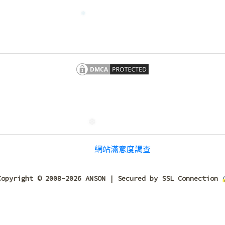
❄
❄
❄
網站滿意度調查
Copyright © 2008-2026 ANSON | Secured by SSL Connection
❄