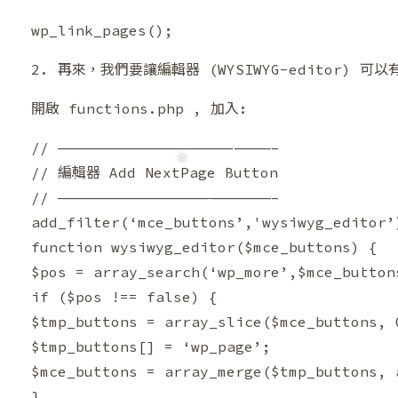
❅
wp_link_pages();
2. 再來，我們要讓編輯器 (WYSIWYG-editor
開啟 functions.php , 加入:
// ————————————————————————–
// 編輯器 Add NextPage Button
❆
// ————————————————————————–
add_filter(‘mce_buttons’,'wysiwyg_editor’
function wysiwyg_editor($mce_buttons) {
$pos = array_search(‘wp_more’,$mce_button
❆
if ($pos !== false) {
$tmp_buttons = array_slice($mce_buttons, 
$tmp_buttons[] = ‘wp_page’;
$mce_buttons = array_merge($tmp_buttons, 
}