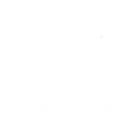
❆
❅
❅
❆