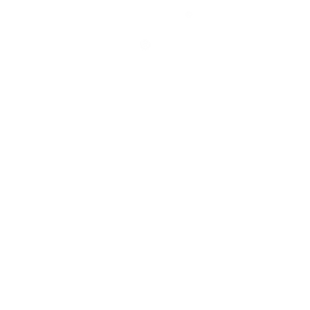
❆
❄
❅