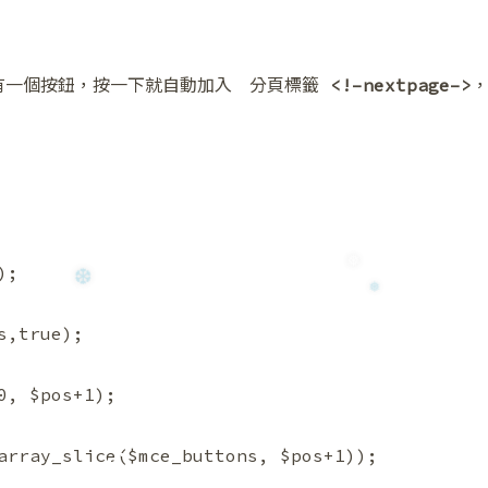
) 可以有一個按鈕，按一下就自動加入 分頁標籤
<!–nextpage–>
，
);
s,true);
0, $pos+1);
❅
array_slice($mce_buttons, $pos+1));
❆