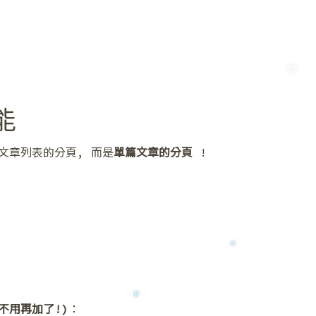
❅
❆
能
 文章列表的分頁, 而是
單篇文章的分頁
!
❆
就不用再加了!)
：