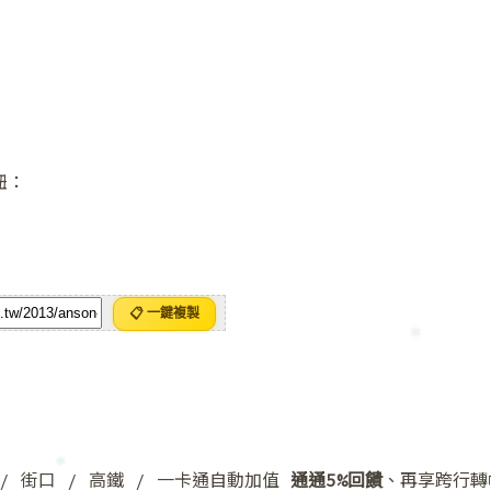
❅
鈕：
📋 一鍵複製
y / 街口 / 高鐵 / 一卡通自動加值
通通5%回饋
、再享跨行轉