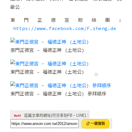
爺公
東門正德宮粉絲團:
https://www.facebook.com/F.zheng.de
❅
東門正德宮 – 福德正神 (土地公)
東門正德宮 – 福德正神 (土地公)
東門正德宮 – 福德正神 (土地公) 參拜順序
❆
這篇文章的網址(可分享到FB、LINE)：
📋 一鍵複製