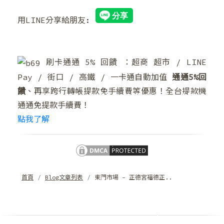
❅
用LINE分享給朋友:
刷卡通通 5% 回饋 ：超商 超市 / LINE
Pay / 街口 / 高鐵 / 一卡通自動加值
通通5%回
饋
、再享跨行轉帳提款免手續費等優惠！全台提款機
通通免提款手續費！
點我了解
首頁
Blog文章列表
東門市場 – 正德宮福德正..