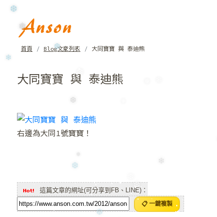
❅
❆
❅
首頁
Blog文章列表
大同寶寶 與 泰迪熊
❆
❄
大同寶寶 與 泰迪熊
❆
❄
❅
❅
❆
右邊為大同1號寶寶！
❅
❄
❆
❆
這篇文章的網址(可分享到FB、LINE)：
❆
📋 一鍵複製