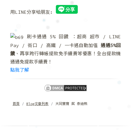
❆
❅
用LINE分享給朋友:
❅
❅
❅
❅
❅
❄
刷卡通通 5% 回饋 ：超商 超市 / LINE
Pay / 街口 / 高鐵 / 一卡通自動加值
通通5%回
❅
饋
、再享跨行轉帳提款免手續費等優惠！全台提款機
❆
通通免提款手續費！
點我了解
❄
❆
首頁
Blog文章列表
大同寶寶 與 泰迪熊
❆