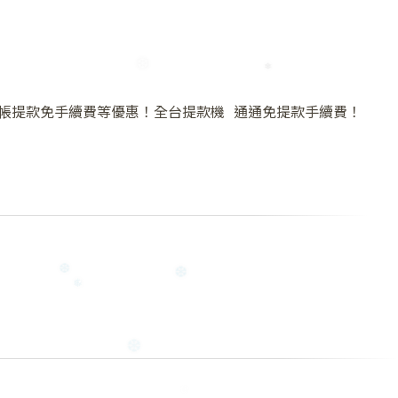
❆
帳提款免手續費等優惠！全台提款機 通通免提款手續費！
❄
❆
❆
❅
❆