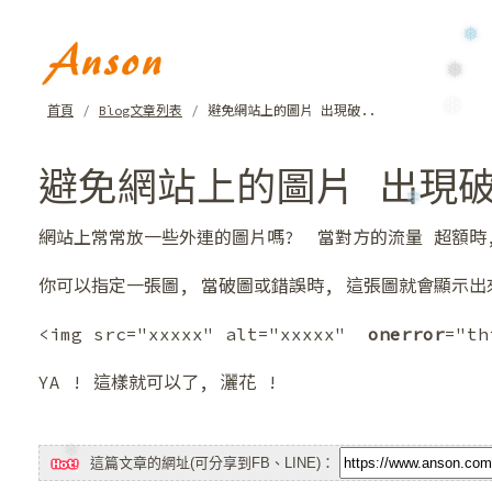
❅
首頁
Blog文章列表
避免網站上的圖片 出現破..
❅
❄
避免網站上的圖片 出現破
網站上常常放一些外連的圖片嗎? 當對方的流量 超額時
❄
你可以指定一張圖, 當破圖或錯誤時, 這張圖就會顯示出
<img src="xxxxx" alt="xxxxx"
onerror
="t
YA ! 這樣就可以了, 灑花 !
這篇文章的網址(可分享到FB、LINE)：