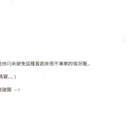
❆
❄
些技巧來避免這種看起來很不專業的情況喔…
❅
窘….)
❆
❅
失效破圖 –>