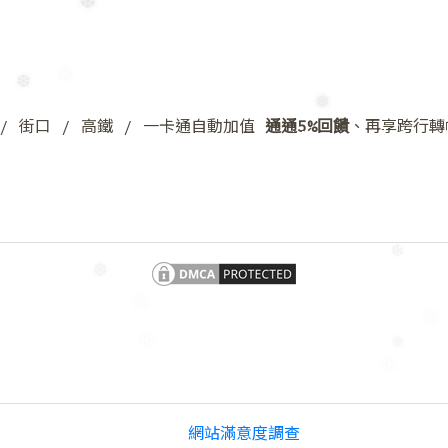
❆
❅
y / 街口 / 高鐵 / 一卡通自動加值
通通5%回饋
、再享跨行轉
❆
❅
❆
❆
❅
❄
❆
❅
❆
網站滿意度調查