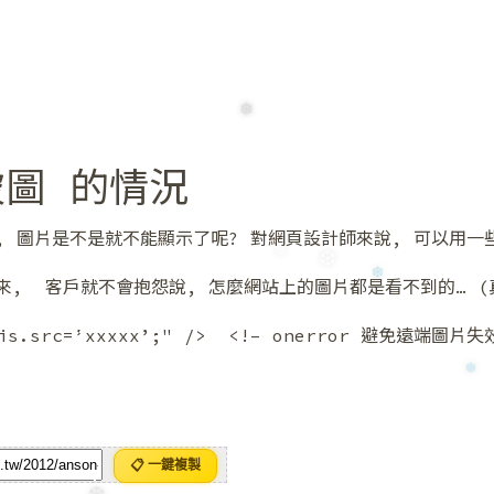
❅
圖 的情況
, 圖片是不是就不能顯示了呢? 對網頁設計師來說, 可以用一
來, 客戶就不會抱怨說, 怎麼網站上的圖片都是看不到的… (真
❆
❆
❆
his.src=’xxxxx’;" /> <!– onerror 避免遠端圖片
❅
📋 一鍵複製