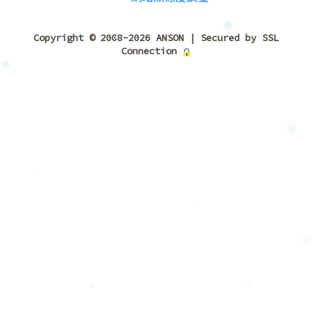
❅
❄
❅
❄
Copyright © 2008-2026 ANSON | Secured by SSL
Connection
❅
❄
❅
❄
❄
❄
❄