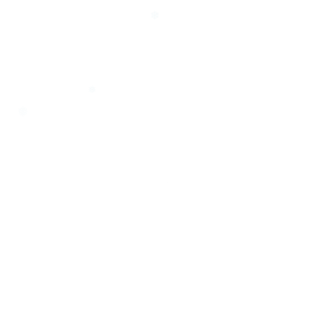
❆
❄
❆
❅
❄
❅
❅