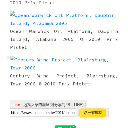
2010 Prix Pictet
❄
Ocean Warwick Oil Platform, Dauphin
Island, Alabama 2005 © 2010 Prix
❄
Pictet
❆
Century Wind Project, Blairsburg,
❅
❆
Iowa 2008 © 2010 Prix Pictet
❅
這篇文章的網址(可分享到FB、LINE)：
📋 一鍵複製