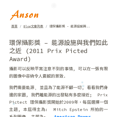
❆
首頁
Blog文章列表
環保攝影獎 – 能源設施與..
❆
環保攝影獎 – 能源設施與我們如此
之近 (2011 Prix Picted
❆
Award)
❆
攝影可以反映平常注意不到的事情, 可以在一張有限
❅
的圖像中容納令人震撼的景致.
我們需要能源, 並且為了能源不顧一切, 看看我們身
邊的家園, 我們離能源的出發點有多麼接近; Prix
Pictect 環保攝影獎開始於2009年，每屆選擇一個
❅
主題, 本屆得主為: Mitch Epstein 所拍的一
❄
系列圖像, 主題為:
American Power