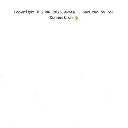
Copyright © 2008-2026 ANSON | Secured by SSL
Connection
❅
❆
❆