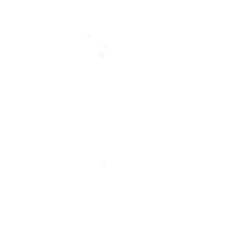
❄
❄
❄
❆