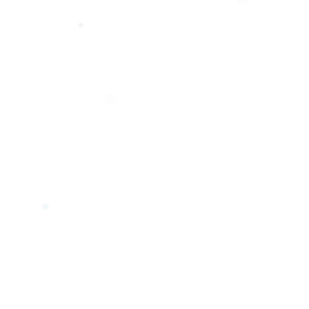
❅
❄
❆
❄