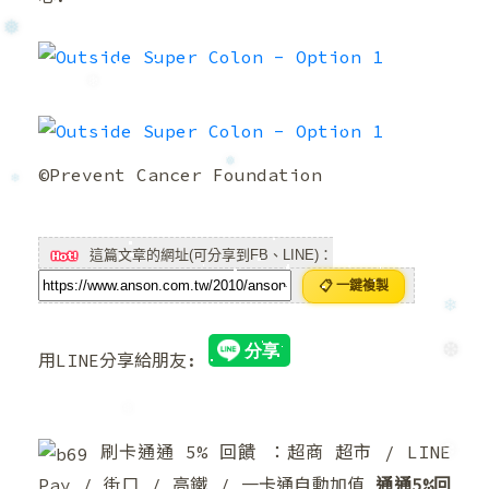
❅
❅
❄
©Prevent Cancer Foundation
❅
❄
這篇文章的網址(可分享到FB、LINE)：
📋 一鍵複製
❄
用LINE分享給朋友:
❆
刷卡通通 5% 回饋 ：超商 超市 / LINE
❆
❆
Pay / 街口 / 高鐵 / 一卡通自動加值
通通5%回