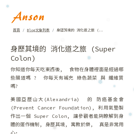
❅
❆
首頁
Blog文章列表
身歷其境的 消化道之旅 (..
❅
身歷其境的 消化道之旅 (Super
❅
❆
Colon)
你知道你每天吃東西後, 食物在身體裡面是經過哪
❆
些腸道嗎 ? 你每天有補充 綠色蔬菜 與 纖維質
嗎?
❆
❄
美國亞歷山大(Alexandria) 的 防癌基金會
(Prevent Cancer Foundation), 利用氣墊製
❆
作出一個 Super Colon, 讓參觀者能夠瞭解到身
體的運作機制, 身歷其境, 寓教於樂, 真是非常用
❅
心: