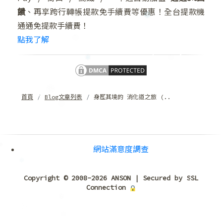
饋
、再享跨行轉帳提款免手續費等優惠！全台提款機
通通免提款手續費！
❆
❆
❅
點我了解
❅
❄
❄
首頁
Blog文章列表
身歷其境的 消化道之旅 (..
❄
❆
網站滿意度調查
❄
Copyright © 2008-2026 ANSON | Secured by SSL
❅
Connection
❄
❅