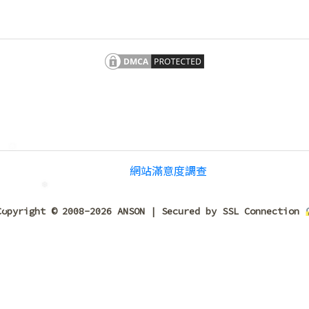
❅
網站滿意度調查
Copyright © 2008-2026 ANSON | Secured by SSL Connection
❅
❆