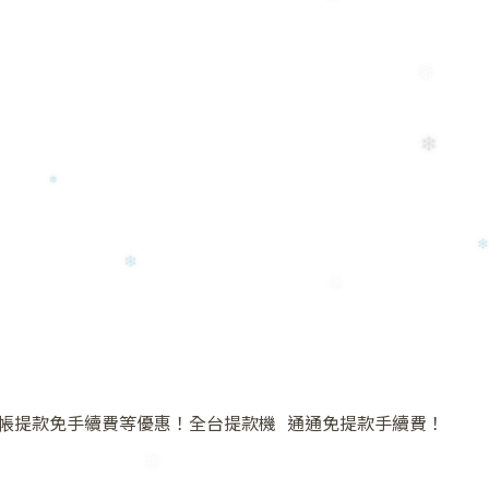
❅
❄
❄
❅
❄
帳提款免手續費等優惠！全台提款機 通通免提款手續費！
❅