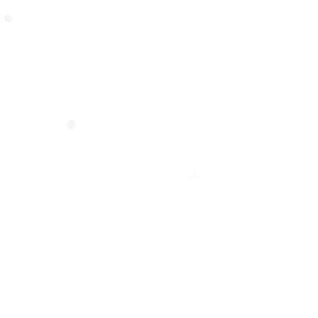
❆
❆
❅