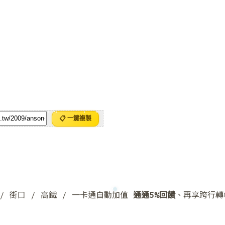
📋 一鍵複製
y / 街口 / 高鐵 / 一卡通自動加值
通通5%回饋
、再享跨行轉