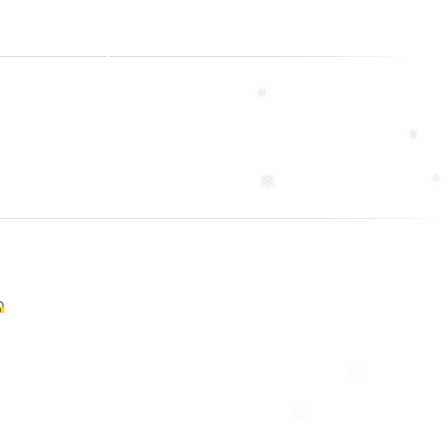
❄
❆
❅
❄
❆