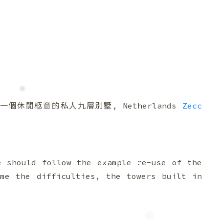
❅
❅
休閒柩意的私人九層別墅, Netherlands
Zecc
❄
e should follow the example re-use of the
ome the difficulties, the towers built in